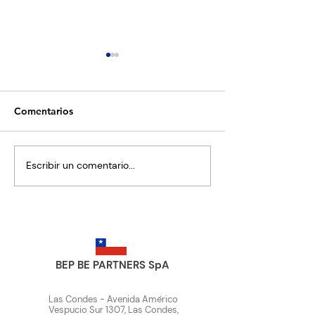
Comentarios
Escribir un comentario...
La confianza también
Ley 21.719: El 
convierte: por qué la
desafío digital 
credibilidad es un activo
las empresas d
digital
enfrentar antes
diciembre
BEP BE PARTNERS SpA
Las Condes - Avenida Américo
Vespucio Sur 1307, Las Condes,