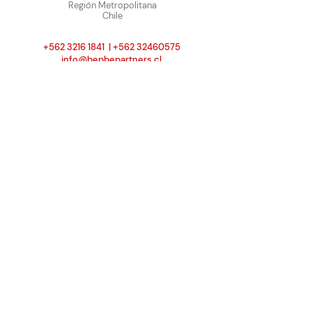
Región Metropolitana
Chile
+562 3216 1841
|
+562 32460575
info@bepbepartners.cl
Wstp +569 5029 8713
BEP BE PARTNERS LLC
7901
4th st N
Saint Petersburg - FL33702
USA
Tel / SMS +(1)
469 692 3039
info@bepbepartners.com
www.bepbepartners.com