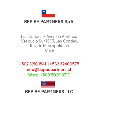
digital
enfrentar antes
diciembre
BEP BE PARTNERS SpA
Las Condes - Avenida Américo
Vespucio Sur 1307, Las Condes,
Región Metropolitana
Chile
+562 3216 1841
|
+562 32460575
info@bepbepartners.cl
Wstp +569 5029 8713
BEP BE PARTNERS LLC
7901
4th st N
Saint Petersburg - FL33702
USA
Tel / SMS +(1)
469 692 3039
info@bepbepartners.com